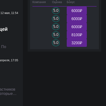
Компания
Оценка
Бонус
5.0
6000₽
12 мая, 11:54
5.0
6000₽
5.0
6000₽
ющей
5.0
8100₽
5.0
3200₽
. По
апреля, 17:05
частников
 которые…