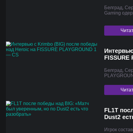
Белград, Се
Gaming одер
Чита
Интервью 
FISSURE
Белград, Се
PLAYGROUND
Чита
FL1T пос
Dust2 ест
Игрок состав