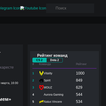
—
Рейтинг команд
CS 2
Dota 2
#
Команда
Рейтинг
ухаресте
1000
1
Vitality
849
2
Spirit
 марта, 16:00
629
3
MOUZ
544
4
Aurora Gaming
 мем»
534
5
Natus Vincere