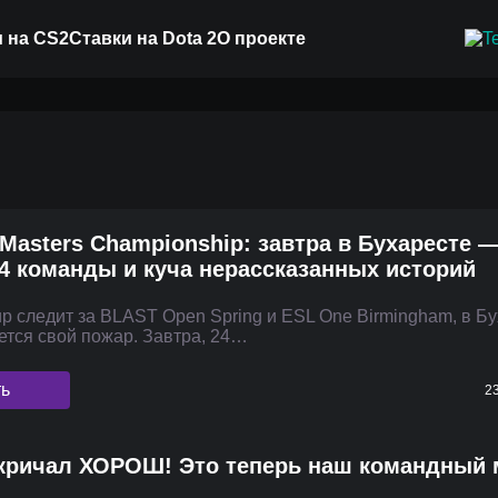
 на CS2
Ставки на Dota 2
О проекте
Masters Championship: завтра в Бухаресте 
24 команды и куча нерассказанных историй
р следит за BLAST Open Spring и ESL One Birmingham, в Б
ется свой пожар. Завтра, 24…
ть
23
 кричал ХОРОШ! Это теперь наш командный