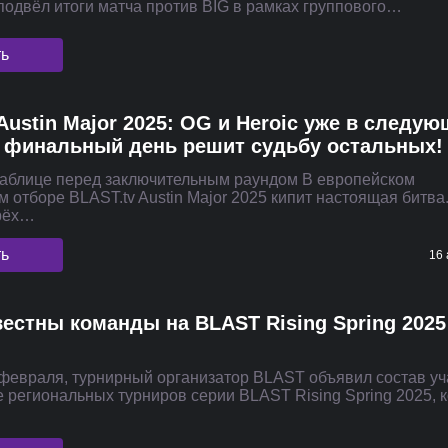
подвёл итоги матча против BIG в рамках группового…
ть
Austin Major 2025: OG и Heroic уже в следу
 финальный день решит судьбу остальных!
таблице перед заключительным раундом В европейском
 отборе BLAST.tv Austin Major 2025 кипит настоящая битва
ырёх…
ть
16 
вестны команды на BLAST Rising Spring 2025
7 февраля, турнирный организатор BLAST объявил состав у
е региональных турниров серии BLAST Rising Spring 2025,