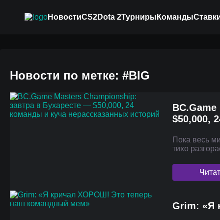
Новости
CS2
Dota 2
Турниры
Команды
Ставки
Новости по метке: #BIG
BC.Game 
$50,000, 
Пока весь ми
тихо разгора
Чита
Grim: «Я