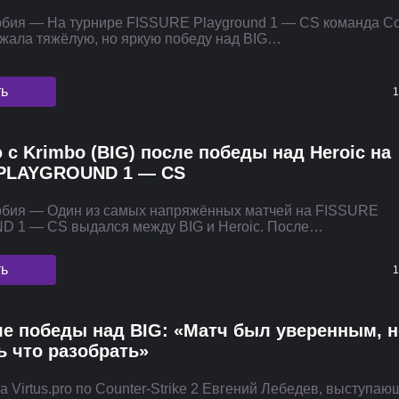
рбия — На турнире FISSURE Playground 1 — CS команда Co
жала тяжёлую, но яркую победу над BIG…
ть
1
с Krimbo (BIG) после победы над Heroic на
 PLAYGROUND 1 — CS
рбия — Один из самых напряжённых матчей на FISSURE
 1 — CS выдался между BIG и Heroic. После…
ть
1
ле победы над BIG: «Матч был уверенным, н
ь что разобрать»
а Virtus.pro по Counter-Strike 2 Евгений Лебедев, выступаю