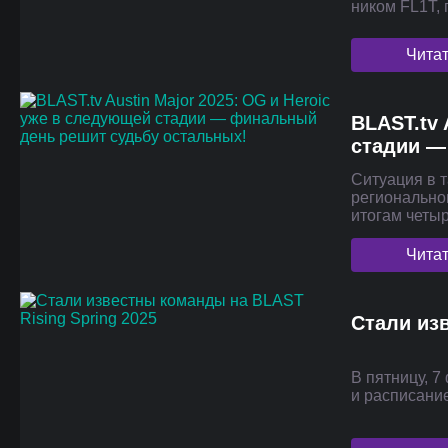
ником FL1T, 
Чита
BLAST.tv 
стадии —
Ситуация в 
региональном
итогам чет
Чита
Стали из
В пятницу, 
и расписани