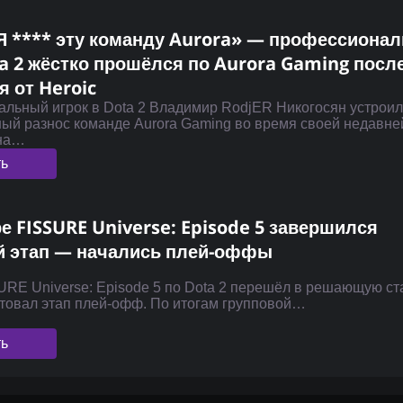
«Я **** эту команду Aurora» — профессиона
ta 2 жёстко прошёлся по Aurora Gaming посл
 от Heroic
льный игрок в Dota 2 Владимир RodjER Никогосян устрои
ый разнос команде Aurora Gaming во время своей недавне
 на…
ть
е FISSURE Universe: Episode 5 завершился
й этап — начались плей-оффы
URE Universe: Episode 5 по Dota 2 перешёл в решающую с
ртовал этап плей-офф. По итогам групповой…
ть