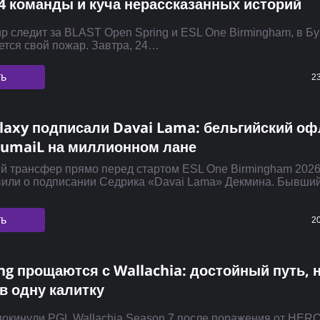
24 команды и куча нерассказанных историй
р следит за BLAST Open Spring и ESL One Birmingham, в Б
ется свой пожар. Завтра, 24…
ть
23
laxy подписали Davai Lama: бельгийский о
SumaiL на миллионном лане
 трансфер прямо перед стартом ESL One Birmingham 2026
вили о подписании Седрика «Davai Lama» Декмина. Бывши
ть
20
ng прощаются с Wallachia: достойный путь, 
в одну калитку
 покинули PGL Wallachia Season 7 после поражения от HERO