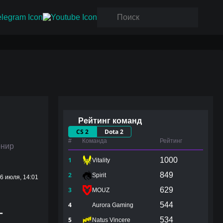
Рейтинг команд
CS 2
Dota 2
#
Команда
Рейтинг
рнир
1
1000
Vitality
2
849
Spirit
6 июля, 14:01
3
629
MOUZ
4
544
Aurora Gaming
—
5
534
Natus Vincere