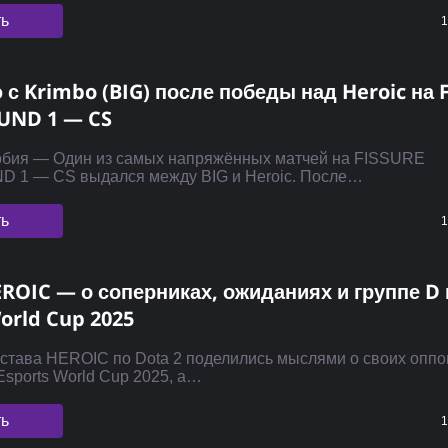
ть
1
с Krimbo (BIG) после победы над Heroic на 
UND 1 — CS
рбия — Один из самых напряжённых матчей на FISSURE
 1 — CS выдался между BIG и Heroic. После…
ть
1
ROIC — о соперниках, ожиданиях и группе D 
orld Cup 2025
остава HEROIC по Dota 2 поделились мыслями о своих оппо
Esports World Cup 2025, а…
ть
1