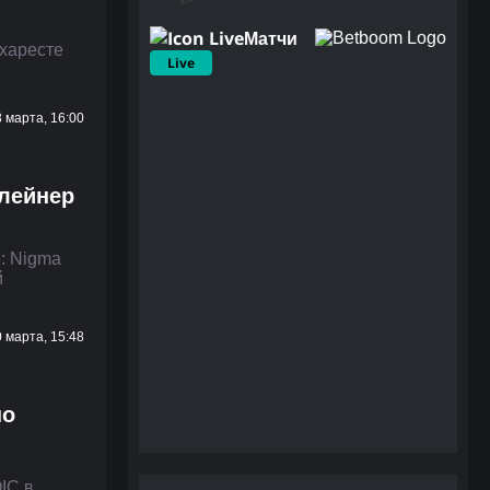
Матчи
ухаресте
Live
 марта, 16:00
флейнер
: Nigma
й
 марта, 15:48
но
IC в