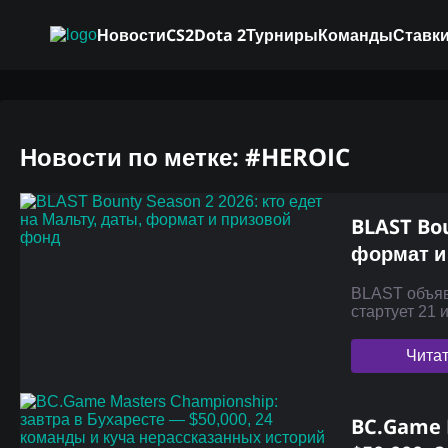
Новости
CS2
Dota 2
Турниры
Команды
Ставки
Новости по метке: #HEROIC
BLAST Bou
формат и
BLAST объяв
стартует 21 
Чита
BC.Game 