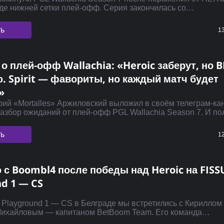
де нижней сетки плей-офф. Серия закончилась со…
ть
13
 о плей-офф Wallachia: «Heroic заберут, но B
. Spirit — фавориты, но каждый матч будет
»
рий «Mortalles» Аржиловский выложил в своём телеграм-ка
азбор ожиданий от плей-офф PGL Wallachia Season 7. И по
ть
12
 с Boombl4 после победы над Heroic на FISS
nd 1 — CS
Playground 1 — CS в Белграде мы встретились с Кириллом
ихайловым — капитаном BetBoom Team. Его команда…