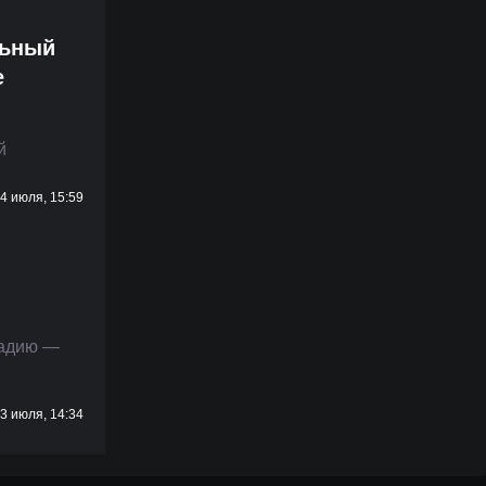
льный
е
л
й
4 июля, 15:59
тадию —
3 июля, 14:34