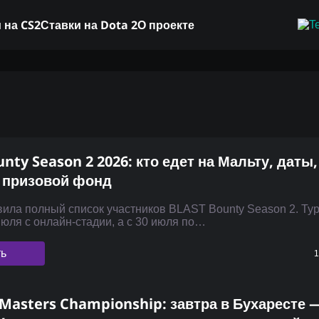
 на CS2
Ставки на Dota 2
О проекте
nty Season 2 2026: кто едет на Мальту, даты,
 призовой фонд
ила полный список участников BLAST Bounty Season 2. Ту
июля с онлайн-стадии, а с 30 июля по…
ть
1
Masters Championship: завтра в Бухаресте 