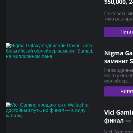
$50,000, 
Пока весь ми
тихо разгора
Чита
Nigma Ga
заменит 
Неожиданный
Galaxy объя
офлейнер…
Чита
Vici Gami
финал — 
Vici Gaming