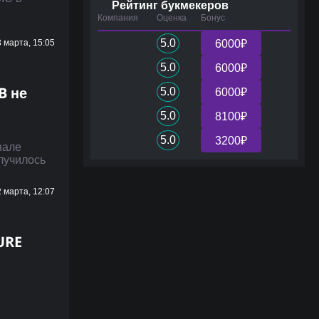
Рейтинг букмекеров
Компания
Оценка
Бонус
5.0
 марта, 15:05
6000₽
5.0
6000₽
B не
5.0
6000₽
5.0
8100₽
5.0
3200₽
нале
лучилось
 марта, 12:07
URE