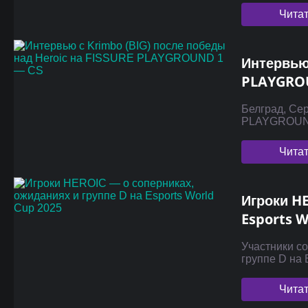
Чита
Интервью 
PLAYGRO
Белград, Се
PLAYGROUND
Чита
Игроки HE
Esports W
Участники с
группе D на 
Чита