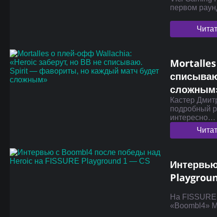
первом раун
Чита
Mortalles
списываю
сложным
Кастер Дмит
подробный р
интересно…
Чита
Интервью
Playgrou
На FISSURE 
«Boombl4» М