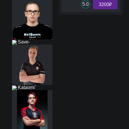
5.0
3200₽
Save-
Kataomi`