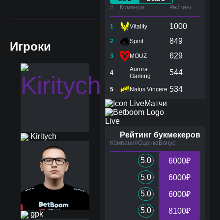
#
Команда
Рейтинг
1000
1
Vitality
849
2
Spirit
Игроки
629
3
MOUZ
Aurora
544
4
Gaming
534
5
Natus Vincere
Матчи
Live
Рейтинг букмекеров
Kiritych
Компания
Оценка
Бонус
5.0
6000₽
5.0
6000₽
5.0
6000₽
5.0
8100₽
gpk