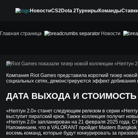
Новости
CS2
Dota 2
Турниры
Команды
Ставки
Riot Games показал
Главная страница
Новости
«Нептун 2.0»: цена 
Компания Riot Games представила короткий тизер ново
социальных сетях, демонстрируются эффект добивания 
ДАТА ВЫХОДА И СТОИМОСТЬ 
«Нептун 2.0» станет следующим релизом в серии «Непту
выступит пиратский крюк. Также коллекция получит новы
«Нептун 2.0» запланирован на 21 февраля 2025 года. Сто
Напоминаем, что в VALORANT пройдет Masters Bangkok 2
восемь команд, которые будут конкурировать за призово