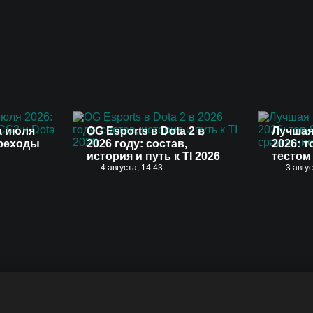
а июля
OG Esports в Dota 2 в
Лучшая
ереходы
2026 году: состав,
2026: т
история и путь к TI 2026
тестом
4 августа, 14:43
3 авгу