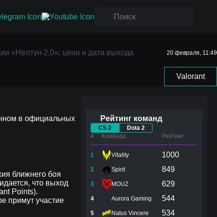
ии
ии «Нептун 2.0»: цена и дата выхода
20 февраля, 11:49
Valorant
енном в официальных
Рейтинг команд
CS 2
Dota 2
#
Команда
Рейтинг
1000
1
Vitality
849
2
Spirit
жия ближнего боя
идается, что выход
629
3
MOUZ
t Points).
544
4
Aurora Gaming
ре примут участие
534
5
Natus Vincere