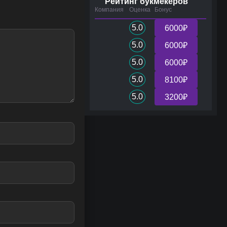
Рейтинг букмекеров
Компания
Оценка
Бонус
5.0
6000₽
5.0
6000₽
5.0
6000₽
5.0
8100₽
5.0
3200₽