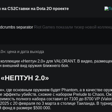
 на CS2
Ставки на Dota 2
О проекте
и тизер новой коллекц
Riot Games показали тизер новой коллекц
и дата выхода
й коллекции «Нептун 2.0» для VALORANT. В видео, размещ
и внешний вид оружия ближнего боя.
«НЕПТУН 2.0»
н», где основным оружием будет Phantom, а в качестве ору
е эффекты убийств, схожие с набором Prelude to Chaos. Ож
имость полного набора составит от 7100 до 8700 VP (Valoran
025 с 20 февраля по 3 марта в столице Таиланда. В турни
й фонд в размере $500 000.