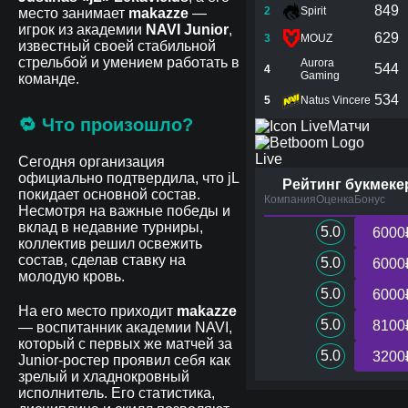
849
2
Spirit
место занимает
makazze
—
игрок из академии
NAVI Junior
,
629
3
MOUZ
известный своей стабильной
стрельбой и умением работать в
Aurora
544
4
Gaming
команде.
534
5
Natus Vincere
🔁 Что произошло?
Матчи
Live
Сегодня организация
официально подтвердила, что jL
Рейтинг букмеке
покидает основной состав.
Компания
Оценка
Бонус
Несмотря на важные победы и
вклад в недавние турниры,
5.0
6000
коллектив решил освежить
состав, сделав ставку на
5.0
6000
молодую кровь.
5.0
6000
На его место приходит
makazze
5.0
8100
— воспитанник академии NAVI,
который с первых же матчей за
5.0
3200
Junior-ростер проявил себя как
зрелый и хладнокровный
исполнитель. Его статистика,