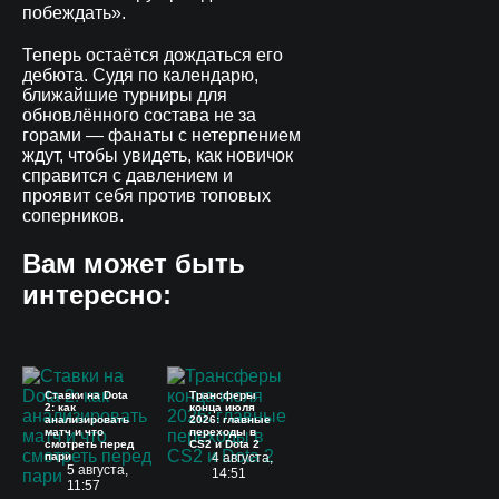
побеждать».
Теперь остаётся дождаться его
дебюта. Судя по календарю,
ближайшие турниры для
обновлённого состава не за
горами — фанаты с нетерпением
ждут, чтобы увидеть, как новичок
справится с давлением и
проявит себя против топовых
соперников.
Вам может быть
интересно:
Ставки на Dota
Трансферы
2: как
конца июля
анализировать
2026: главные
матч и что
переходы в
смотреть перед
CS2 и Dota 2
пари
4 августа,
5 августа,
14:51
11:57