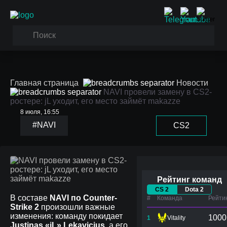
Главная страница
Новости
NAVI провели замену в CS2-
ростере: jL уходит, его место займёт makazze
8 июля, 16:55
NAVI провели замену в
#NAVI
CS2
CS2-ростере: jL уходит,
его место займёт
makazze
Рейтинг команд
CS 2
Dota 2
В составе
NAVI по Counter-
#
Команда
Рейти
Strike 2
произошли важные
изменения: команду покидает
1000
1
Vitality
Justinas «jL» Lekavicius
, а его