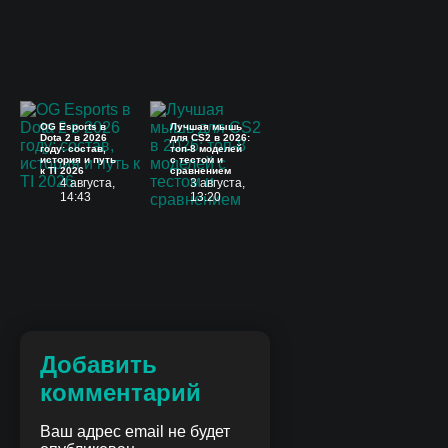
OG Esports в
Лучшая мышь
Dota 2 в 2026
для CS2 в 2026:
году: состав,
топ-8 моделей
история и путь
с тестом и
к TI 2026
сравнением
4 августа,
3 августа,
14:43
13:20
Добавить
комментарий
Ваш адрес email не будет