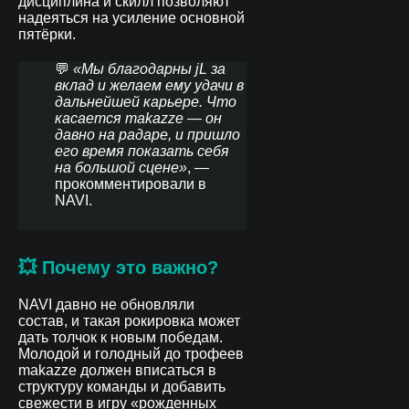
дисциплина и скилл позволяют
надеяться на усиление основной
пятёрки.
💬
«Мы благодарны jL за
вклад и желаем ему удачи в
дальнейшей карьере. Что
касается makazze — он
давно на радаре, и пришло
его время показать себя
на большой сцене»
, —
прокомментировали в
NAVI.
💥 Почему это важно?
NAVI давно не обновляли
состав, и такая рокировка может
дать толчок к новым победам.
Молодой и голодный до трофеев
makazze должен вписаться в
структуру команды и добавить
свежести в игру «рожденных