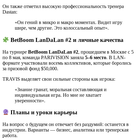
Он также отметил высокую профессиональность тренера
Dastan:
«Он гений в микро и макро моментах. Видит игру
шире, чем другие. Это колоссальный опыт».
BetBoom LanDaLan #2 и личные качества
На турнире
BetBoom LanDaLan #2
, прошедшем в Москве с 5
по 8 мая, команда PARIVISION заняла
5–6 место
. В LAN-
формате участвовали восемь коллективов, которые боролись
за призовой фонд $50,000.
TRAVIS выделяет свои сильные стороны как игрока:
«Знание гранат, моральная составляющая и
индивидуальная игра. Но мне не хватает
уверенности».
Планы и уроки карьеры
На вопрос о будущем он отвечает без раздумий: останется в
индустрии. Варианты — бизнес, аналитика или тренерская
работа.