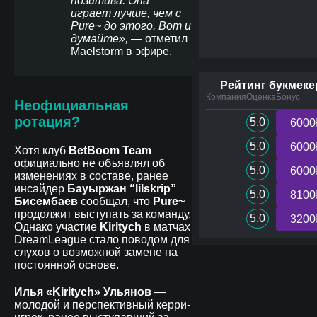
позитива. Она
играет лучше, чем с
Pure~ до этого. Вот и
думайте»,
— отметил
Maelstorm в эфире.
Рейтинг букмеке
Компания
Оценка
Бонус
Неофициальная
ротация?
5.0
6000
5.0
6000
Хотя клуб
BetBoom Team
официально не объявлял об
5.0
6000
изменениях в составе, ранее
инсайдер
Бауыржан “lilskrip”
5.0
8100
Бисембаев
сообщал, что
Pure~
продолжит выступать за команду.
5.0
3200
Однако участие
Kiritych
в матчах
DreamLeague стало поводом для
слухов о возможной замене на
постоянной основе.
Илья «Kiritych» Ульянов
—
молодой и перспективный керри-