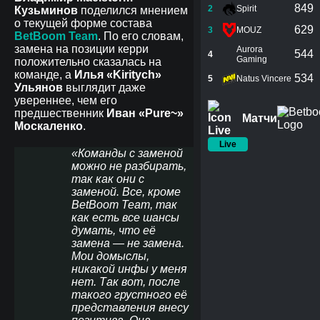
849
2
Spirit
Кузьминов
поделился мнением
о текущей форме состава
629
3
MOUZ
BetBoom Team
. По его словам,
замена на позиции керри
Aurora
544
4
Gaming
положительно сказалась на
команде, а
Илья «Kiritych»
534
5
Natus Vincere
Ульянов
выглядит даже
увереннее, чем его
предшественник
Иван «Pure~»
Матчи
Москаленко
.
Live
«Команды с заменой
можно не разбирать,
так как они с
заменой. Все, кроме
BetBoom Team, так
как есть все шансы
думать, что её
замена — не замена.
Мои домыслы,
никакой инфы у меня
нет. Так вот, после
такого грустного её
представления внесу