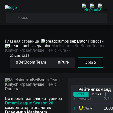
Главная страница
Новости
Maelstorm: «BetBoom Team с
Kiritych играет лучше, чем с Pure~»
29 мая, 12:18
#BetBoom Team
#Pure
Dota 2
Maelstorm: «BetBoom
Team с Kiritych играет
лучше, чем с Pure~»
Рейтинг команд
CS 2
Dota 2
Во время трансляции турнира
#
Команда
Рейти
DreamLeague Season 26
комментатор и аналитик
1000
1
Vitality
Владимир Maelstorm