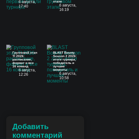
6 августа,
этапе
6 августа,
17:40
16:19
Групповой этап
BLAST Bounty
TI 2026:
Season 2 2026:
расписание,
итоги турнира,
формат и все
победитель и
16 команд
лучшие
6 августа,
моменты
6 августа,
12:26
10:58
Добавить
комментарий