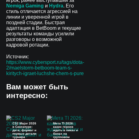
игрок, ранее выступавший за
Nemiga Gaming
и
Hydra
. Его
стиль отличается агрессией на
линии и уверенной игрой в
поздней стадии. Быстрая
адаптация в BetBoom и текущие
результаты команды усилили
разговоры о возможной
кадровой ротации.
Источник:
https://www.cybersport.ru/tags/dota-
2/maelstorm-betboom-team-s-
kiritych-igraet-luchshe-chem-s-pure
Вам может быть
интересно:
CS2 Major 2026
Мета TI 2026:
в Сингапуре:
каких героев
дата, формат и
ждать в пиках и
первые детали
банах на
турнира
групповом