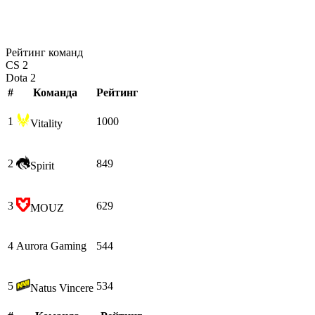
Рейтинг команд
CS 2
Dota 2
#
Команда
Рейтинг
1
1000
Vitality
2
849
Spirit
3
629
MOUZ
4
Aurora Gaming
544
5
534
Natus Vincere