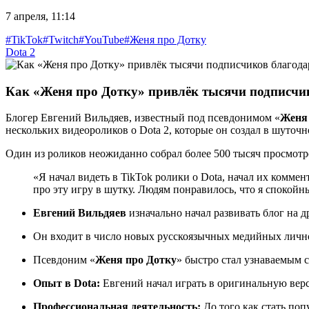
7 апреля, 11:14
#TikTok
#Twitch
#YouTube
#Женя про Дотку
Dota 2
Как «Женя про Дотку» привлёк тысячи подписчик
Блогер Евгений Вильдяев, известный под псевдонимом «
Женя
нескольких видеороликов о Dota 2, которые он создал в шуточн
Один из роликов неожиданно собрал более 500 тысяч просмотро
«Я начал видеть в TikTok ролики о Dota, начал их коммен
про эту игру в шутку. Людям понравилось, что я спокой
Евгений Вильдяев
изначально начал развивать блог на 
Он входит в число новых русскоязычных медийных лич
Псевдоним «
Женя про Дотку
» быстро стал узнаваемым 
Опыт в Dota:
Евгений начал играть в оригинальную верси
Профессиональная деятельность:
До того как стать по