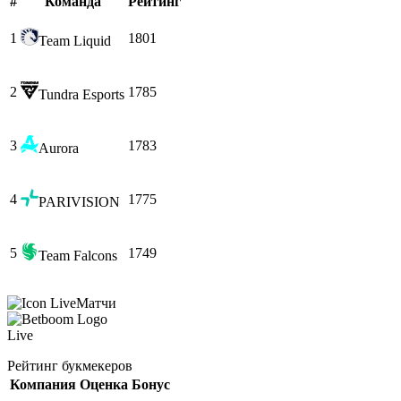
#
Команда
Рейтинг
1
1801
Team Liquid
2
1785
Tundra Esports
3
1783
Aurora
4
1775
PARIVISION
5
1749
Team Falcons
Матчи
Live
Рейтинг букмекеров
Компания
Оценка
Бонус