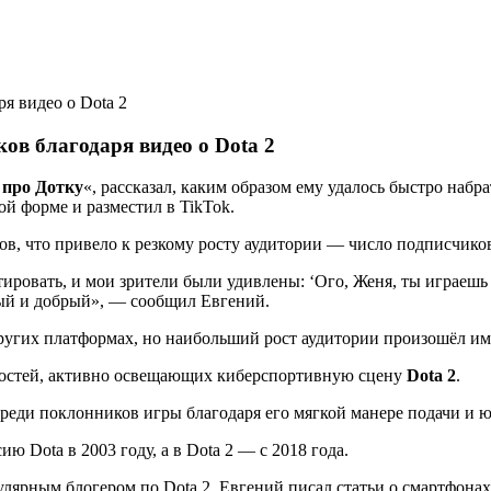
ов благодаря видео о Dota 2
 про Дотку
«, рассказал, каким образом ему удалось быстро набра
ой форме и разместил в TikTok.
в, что привело к резкому росту аудитории — число подписчиков
тировать, и мои зрители были удивлены: ‘Ого, Женя, ты играешь 
ный и добрый», — сообщил Евгений.
других платформах, но наибольший рост аудитории произошёл им
ностей, активно освещающих киберспортивную сцену
Dota 2
.
среди поклонников игры благодаря его мягкой манере подачи и 
ю Dota в 2003 году, а в Dota 2 — с 2018 года.
пулярным блогером по Dota 2, Евгений писал статьи о смартфона