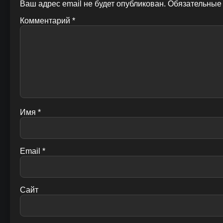
Ваш адрес email не будет опубликован.
Обязательные
Комментарий
*
Имя
*
Email
*
Сайт