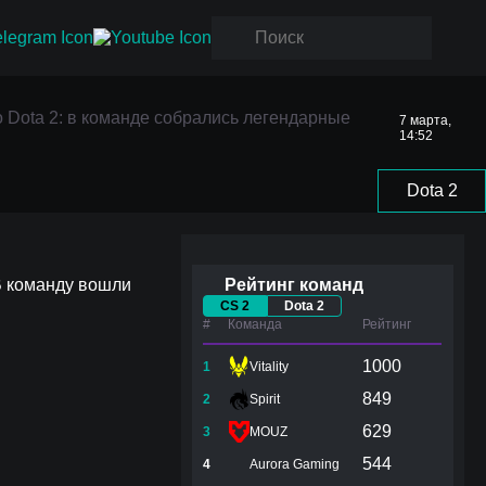
 Dota 2:
 Dota 2: в команде собрались легендарные
7 марта,
14:52
Dota 2
В команду вошли
Рейтинг команд
CS 2
Dota 2
#
Команда
Рейтинг
1000
1
Vitality
849
2
Spirit
629
3
MOUZ
544
4
Aurora Gaming