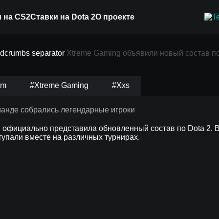
 на CS2
Ставки на Dota 2
О проекте
вили новый состав по
Xtreme Gaming объявили новый состав по
сь легендарные игроки
Xm
#Xtreme Gaming
#Xxs
g
официально представила обновленный состав по Dota 2. 
упали вместе на различных турнирах.