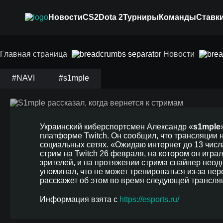
Новости
CS2
Dota 2
Турниры
Команды
Ставки
Главная страница
Новости
S1mple рассказал, 
#NAVI
#s1mple
Украинский киберспортсмен Александр «
s1mple
платформе Twitch. Он сообщил, что трансляции 
социальных сетях. «Ожидаю интернет до 13 числ
стрим на Twitch 26 февраля, на котором он игра
зрителей, и на протяжении стрима снайпер неод
упоминал, что не может тренироваться из-за пер
расскажет об этом во время следующей трансля
Информация взята с
https://esports.ru/