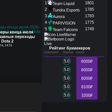
1
1801
Team Liquid
2
1785
Tundra Esports
3
1783
Aurora
4
1775
PARIVISION
5
1749
Team Falcons
еры конца июля
Матчи
главные переходы
 Dota 2
Live
ста, 14:51
Рейтинг букмекеров
Компания
Оценка
Бонус
5.0
6000₽
5.0
6000₽
5.0
6000₽
5.0
8100₽
5.0
3200₽