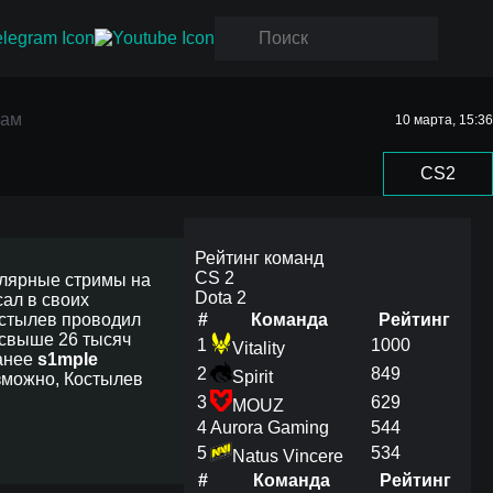
мам
10 марта, 15:36
ам
CS2
Рейтинг команд
CS 2
улярные стримы на
Dota 2
сал в своих
остылев проводил
#
Команда
Рейтинг
 свыше 26 тысяч
1
1000
Vitality
Ранее
s1mple
2
849
Spirit
озможно, Костылев
3
629
MOUZ
4
Aurora Gaming
544
5
534
Natus Vincere
#
Команда
Рейтинг