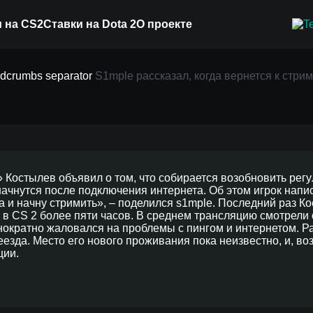
 на CS2
Ставки на Dota 2
О проекте
S1mple рассказал, когда вернется к стри
когда вернется к стрим
» Костылев объявил о том, что собирается возобновить рег
начнутся после подключения интернета. Об этом игрок напи
а и начну стримить», – поделился s1mple. Последний раз К
л в CS 2 более пяти часов. В среднем трансляцию смотрели
нократно жаловался на проблемы с пингом и интернетом. 
еезда. Место его нового проживания пока неизвестно, и, в
ции.