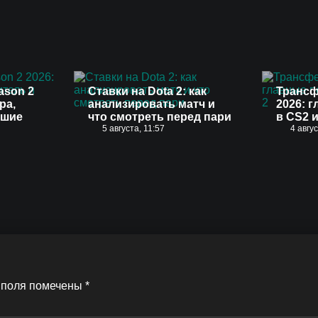
ason 2
Ставки на Dota 2: как
Трансф
ра,
анализировать матч и
2026: 
чшие
что смотреть перед пари
в CS2 и
5 августа, 11:57
4 авгу
 поля помечены
*